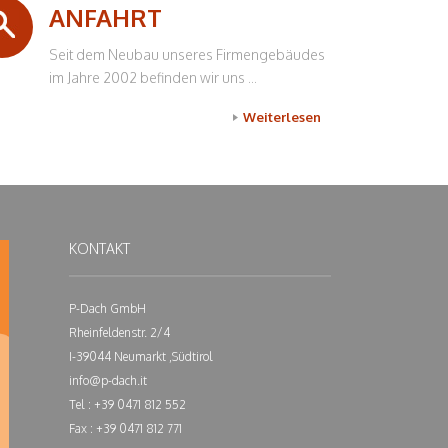
ANFAHRT
Seit dem Neubau unseres Firmengebäudes
im Jahre 2002 befinden wir uns ...
Weiterlesen
KONTAKT
P-Dach GmbH
Rheinfeldenstr. 2/4
I-39044 Neumarkt ,Südtirol
info@p-dach.it
Tel : +39 0471 812 552
Fax : +39 0471 812 771