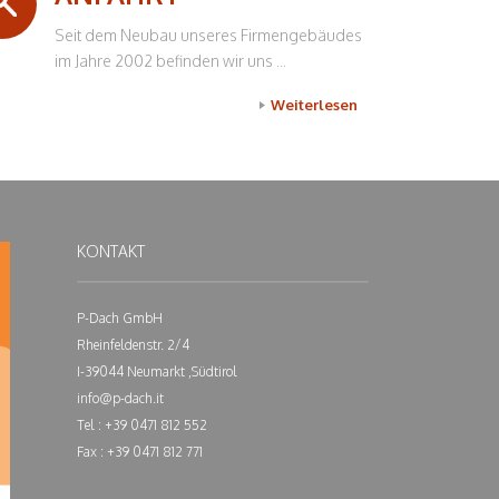
Seit dem Neubau unseres Firmengebäudes
im Jahre 2002 befinden wir uns ...
Weiterlesen
KONTAKT
P-Dach GmbH
Rheinfeldenstr. 2/4
I-39044 Neumarkt ,Südtirol
info@p-dach.it
Tel : +39 0471 812 552
Fax : +39 0471 812 771