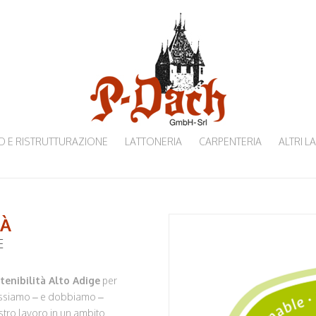
 E RISTRUTTURAZIONE
LATTONERIA
CARPENTERIA
ALTRI L
TÀ
E
stenibilità Alto Adige
per
possiamo – e dobbiamo –
nostro lavoro in un ambito