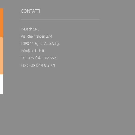
CONTATTI
P-Dach SRL
Via Rheinfelden 2/4
I-39044 Egna, Alto Adige
info@p-dach.it
Tel : +39 0471 812 552
Fax : +39 0471 812 771