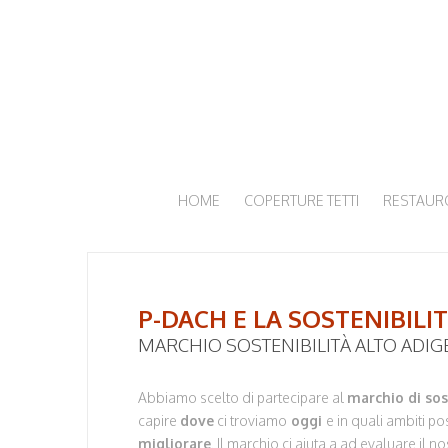
HOME
COPERTURE TETTI
RESTAURO
P-DACH E LA SOSTENIBILI
MARCHIO SOSTENIBILITÀ ALTO ADIG
Abbiamo scelto di partecipare al
m
archio di so
capire
dove
ci troviamo
oggi
e in quali ambiti 
migliorare
. Il marchio ci aiuta a ad evaluare il 