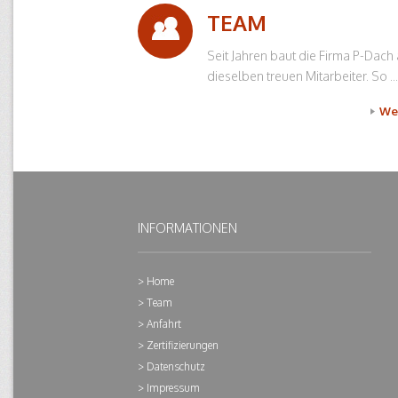
TEAM
Seit Jahren baut die Firma P-Dach 
dieselben treuen Mitarbeiter. So ...
We
INFORMATIONEN
Home
Team
Anfahrt
Zertifizierungen
Datenschutz
Impressum