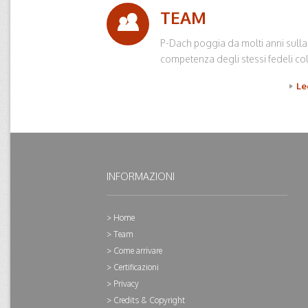
TEAM
P-Dach poggia da molti anni sulla
competenza degli stessi fedeli coll
Le
INFORMAZIONI
Home
Team
Come arrivare
Certificazioni
Privacy
Credits & Copyright